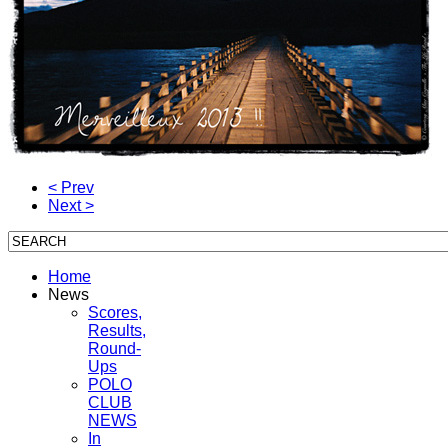
< Prev
Next >
Home
News
Scores,
Results,
Round-
Ups
POLO
CLUB
NEWS
In