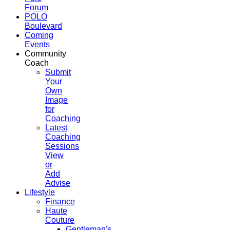
Forum
POLO
Boulevard
Coming
Events
Community
Coach
Submit
Your
Own
Image
for
Coaching
Latest
Coaching
Sessions
View
or
Add
Advise
Lifestyle
Finance
Haute
Couture
Gentleman's