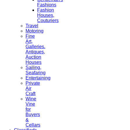
Fashions
Fashion
Houses,
Couturiers
Travel
Motoring
Fine
Art,
Galleries.
Antiques,
Auction
Houses
Sailing,
Seafaring
Entertaining
Private
Air
Craft
Wine
Vine
for
Buyers
&
Cellars